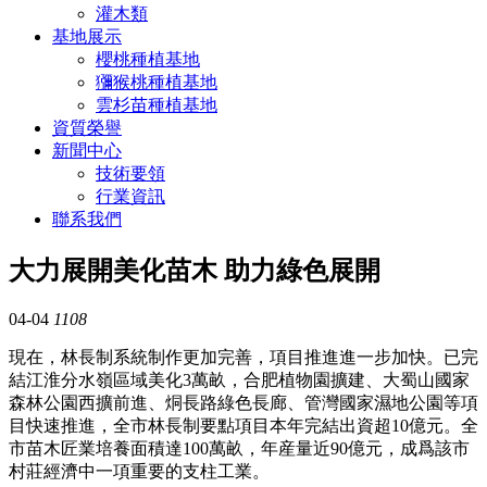
灌木類
基地展示
櫻桃種植基地
獼猴桃種植基地
雲杉苗種植基地
資質榮譽
新聞中心
技術要領
行業資訊
聯系我們
大力展開美化苗木 助力綠色展開
04-04
1108
現在，林長制系統制作更加完善，項目推進進一步加快。已完
結江淮分水嶺區域美化3萬畝，合肥植物園擴建、大蜀山國家
森林公園西擴前進、烔長路綠色長廊、管灣國家濕地公園等項
目快速推進，全市林長制要點項目本年完結出資超10億元。全
市苗木匠業培養面積達100萬畝，年産量近90億元，成爲該市
村莊經濟中一項重要的支柱工業。