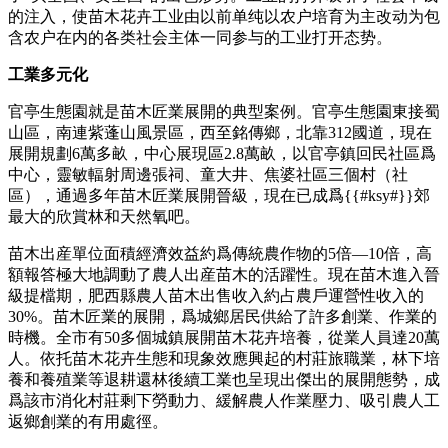
的注入，使苗木花卉工业由以前单纯以农户培育为主改动为包
含农户在内的各类社会主体一同参与的工业打开态势。
工業多元化
官亭生態園就是苗木匠業展開的典型案例。官亭生態園東接蜀
山區，南連紫蓬山風景區，西至銘傳鄉，北靠312國道，現在
展開規劃6萬多畝，中心展現區2.8萬畝，以官亭鎮回民社區爲
中心，靈敏輻射周邊張祠、童大井、焦婆社區三個村（社
區），通過多年苗木匠業展開晉級，現在已成爲{{#ksy#}}郊
最大的欣賞林和天然氧吧。
苗木出産單位面積經濟效益約爲傳統農作物的5倍—10倍，高
額報答極大地調動了農人出産苗木的活躍性。現在苗木進入晉
級提檔期，肥西縣農人苗木出售收入約占農戶運營性收入的
30%。苗木匠業的展開，爲城鄉居民供給了許多創業、作業的
時機。全市有50多個城鎮展開苗木花卉培養，從業人員達20萬
人。依托苗木花卉生態和現象效應興起的村莊旅職業，林下培
養和養殖業等退耕還林後續工業也呈現出傑出的展開態勢，成
爲該市消化村莊剩下勞動力、緩解農人作業壓力、吸引農人工
返鄉創業的有用處徑。