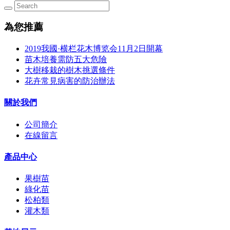
為您推薦
2019我國·横栏花木博览会11月2日開幕
苗木培養需防五大危險
大樹移栽的樹木挑選條件
花卉常見病害的防治辦法
關於我們
公司簡介
在線留言
產品中心
果樹苗
綠化苗
松柏類
灌木類