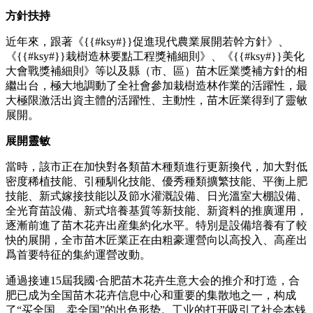
方針扶持
近年來，跟著《{{#ksy#}}促進現代農業展開若幹方針》、
《{{#ksy#}}栽樹造林要點工程獎補細則》、《{{#ksy#}}美化
大會戰獎補細則》等以及縣（市、區）苗木匠業獎補方針的相
繼出台，極大地調動了全社會參加栽樹造林作業的活躍性，最
大極限激活出資主體的活躍性、主動性，苗木匠業得到了靈敏
展開。
展開靈敏
當時，該市正在加快對各類苗木種類進行更新換代，加大對低
密度稀植技能、引種馴化技能、優秀種類擴繁技能、平衡上肥
技能、新式嫁接技能以及節水灌溉設備、日光溫室大棚設備、
全光育苗設備、新式培養基質等新技能、新資料的推廣運用，
逐漸前進了苗木花卉出産集約化水平。特別是設備培養有了較
快的展開，全市苗木匠業正在由粗豪運營向以高投入、高産出
爲首要特征的集約運營改動。
通過接連15屆我國·合肥苗木花卉生意大会的推介和打造，合
肥已成为全国苗木花卉信息中心和重要的集散地之一，构成
了“买全国、卖全国”的出色形势。工业的打开吸引了社会本钱